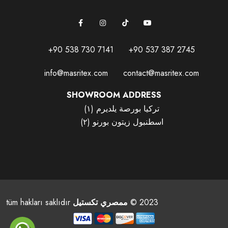
+90 538 730 7141
+90 537 387 2745
info@masritex.com
contact@masritex.com
SHOWROOM ADDRESS
(١) تركيا بورصة يلديرم
(٢) اسطنبول زيتون بورنو
tüm hakları saklıdır
ممصري تكستيل
© 2023