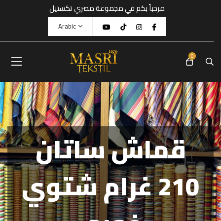
مرحباً بكم في مجموعة مصري تكستيل
Arabic
0
قماش ساتان
210 غرام شتوي