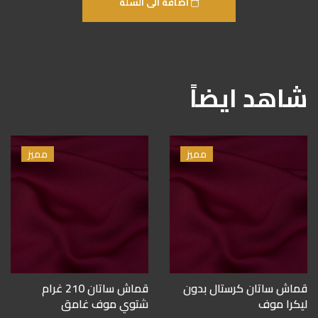
أضافة الى السلة
شاهد ايضاً
مميز
مميز
قماش ساتان كرستال بدون
قماش ساتان 210 غرام
ليكرا موف
شتوي موف غامق