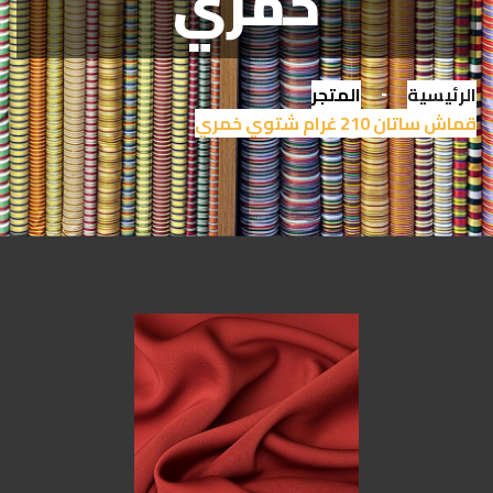
خمري
الرئيسية
المتجر
قماش ساتان 210 غرام شتوي خمري