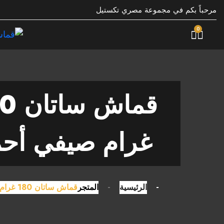
مرحباً بكم في مجموعة مصري تكستيل
0
قماش 
غرام صيفي أح
الرئيسية
المتجر
قماش ساتان 180 غرام صيفي أحمر