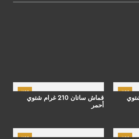
مميز
مميز
غرام شتوي
قماش ساتان 210 غرام شتوي
أحمر
مميز
مميز