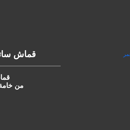
قماش ساتان 180 غرام صي
قما
من خامة 