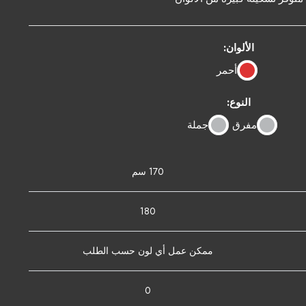
الألوان:
أحمر
النوع:
مفرق
جملة
170 سم
180
ممكن عمل أي لون حسب الطلب
0