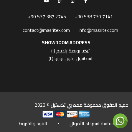
+90 537 387 2745
+90 538 730 7141
contact@masritex.com
info@masritex.com
SHOWROOM ADDRESS
(١) تركيا بورصة يلديرم
(٢) اسطنبول زيتون بورنو
جميع الحقوق محفوظة
ممصري تكستيل
© 2023
سياسة استرداد الأموال
البنود والشروط