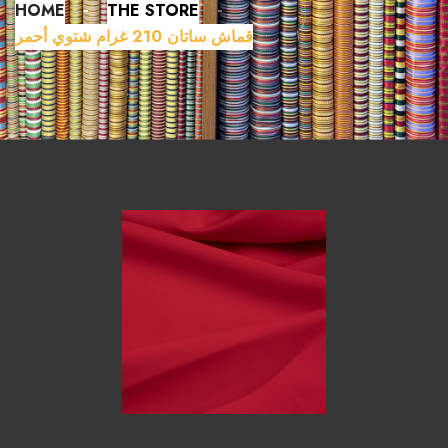
HOME
THE STORE
قماش ساتان 210 غرام شتوي أحمر