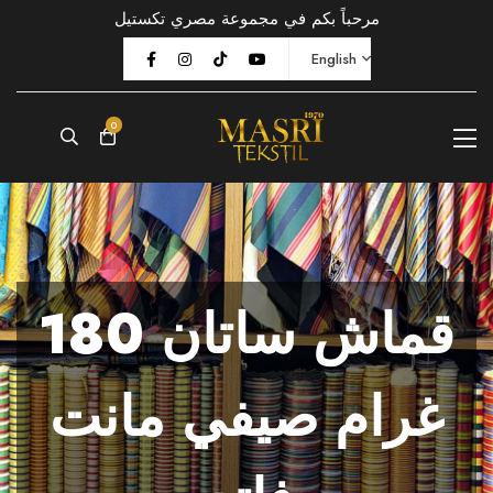
مرحباً بكم في مجموعة مصري تكستيل
English
0
قماش ساتان 180
غرام صيفي مانت