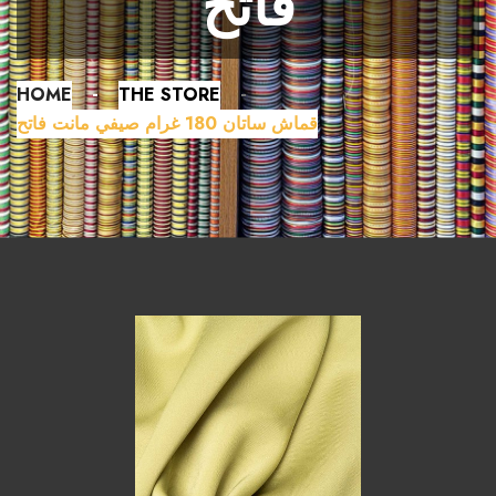
فاتح
HOME
THE STORE
قماش ساتان 180 غرام صيفي مانت فاتح