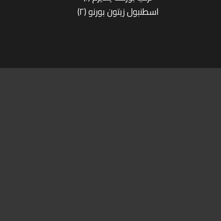
(٢) اسطنبول زيتون بورنو