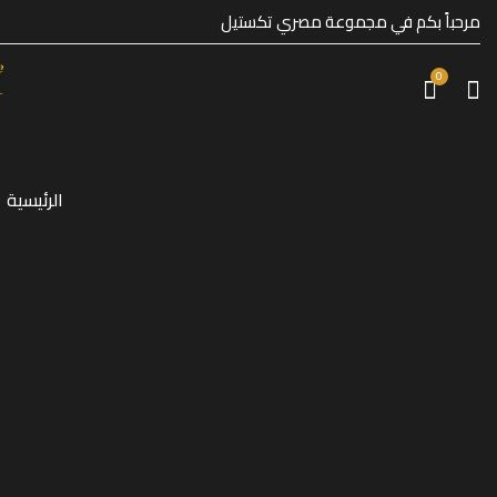
his is your first post. Edit or delete it, then start writing!
مرحباً بكم في مجموعة مصري تكستيل
0
الرئيسية