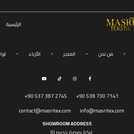
Welcome to WordPress. T
الرئيسية
من نحن
المتجر
الأزياء
توا
+90 537 387 2745
+90 538 730 7141
contact@masritex.com
info@masritex.com
SHOWROOM ADDRESS
(١) تركيا بورصة يلديرم