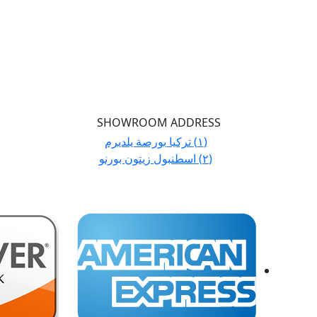
SHOWROOM ADDRESS
(١) تركيا بورصة يلديرم
(٢) اسطنبول زيتون بورنو